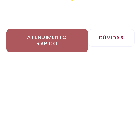
Na ASA Uniformes nosso compromisso é entregar
uniformes personalizados e de qualidade aos alunos
das escolas particulares. Contem com a gente!
ATENDIMENTO
DÚVIDAS
RÁPIDO