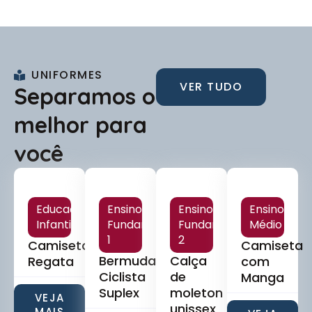
UNIFORMES
VER TUDO
Separamos o
melhor para
você
Educação
Ensino
Ensino
Ensino
Infantil
Fundamental
Fundamental
Médio
1
2
Camiseta
Camiseta
Bermuda
Calça
Regata
com
Ciclista
de
Manga
Suplex
moleton
VEJA
unissex
MAIS