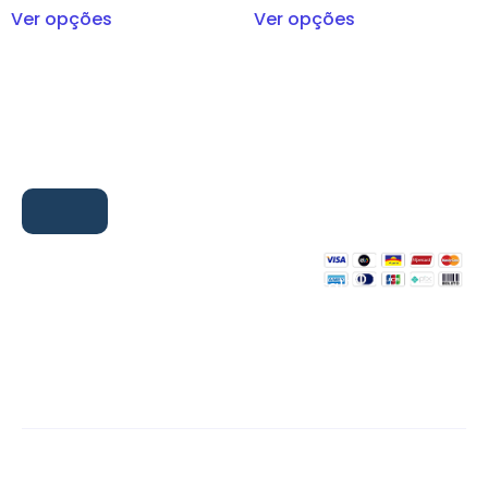
Ver opções
Ver opções
Categoria
Formas de
pagamentos
Educação Infantil
asauniformescei@gmail.com
Ceilândia,
Ensino Fundamental 1
Brasília – DF
Ensino Fundamental 2
Seg – Sex:
7h30 às 12h e
Ensino Médio
13h30 às 18h
Termos e Condições
Politica de Privacidade