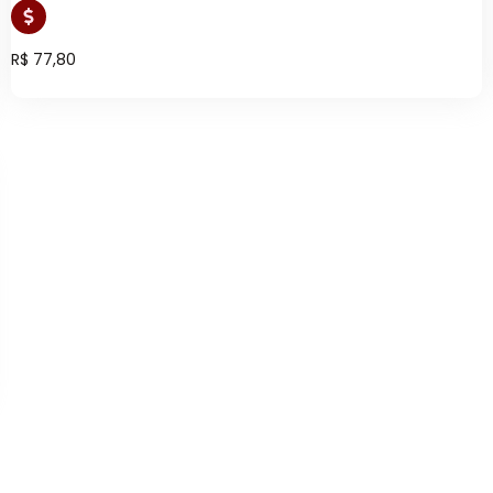
R$
77,80