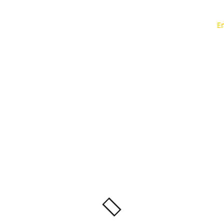
ntil
Ensino Fundamental 1
Ensino Fundamental 2
E