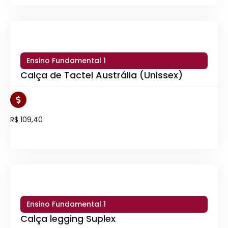
Ensino Fundamental 1
Calça de Tactel Austrália (Unissex)
R$
109,40
Ensino Fundamental 1
Calça legging Suplex