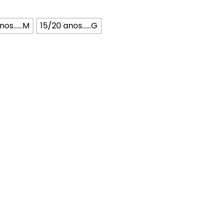
os......M
15/20 anos......G