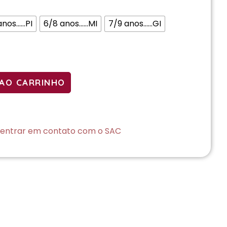
os......PI
6/8 anos......MI
7/9 anos......GI
 AO CARRINHO
 entrar em contato com o SAC