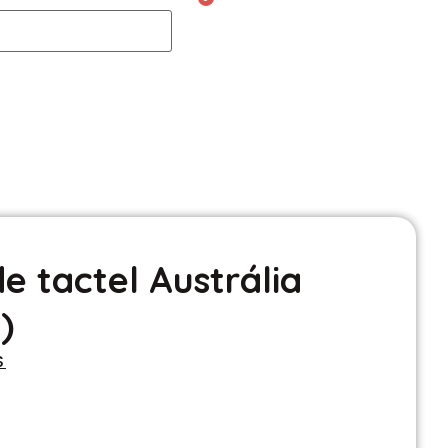
 tactel Austrália
)
S