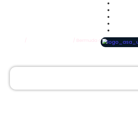
Educação
Ensino F
Ensino F
Ensino M
Contato
Início
Educação Infantil
/
/ Bermuda de tactel Austrál