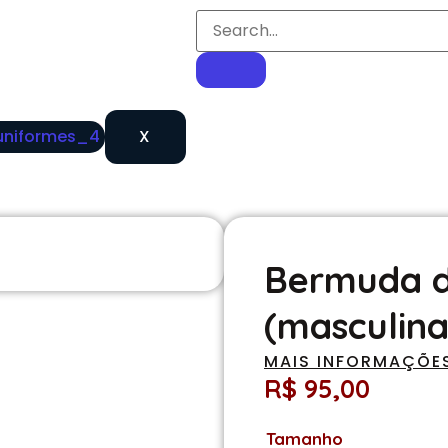
 Infantil
undamental 1
undamental 2
édio
ia (masculina)
X
Bermuda de
(masculina
MAIS INFORMAÇÕE
R$
95,00
Tamanho