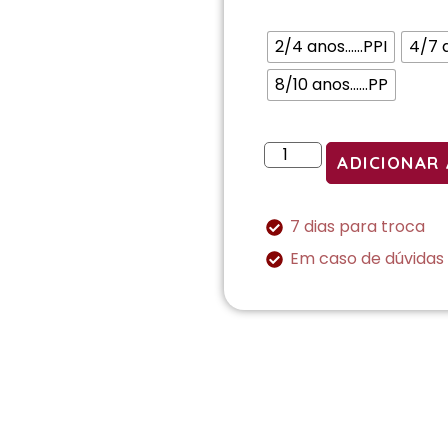
2/4 anos......PPI
4/7 an
8/10 anos......PP
ADICIONAR
7 dias para troca
Em caso de dúvidas