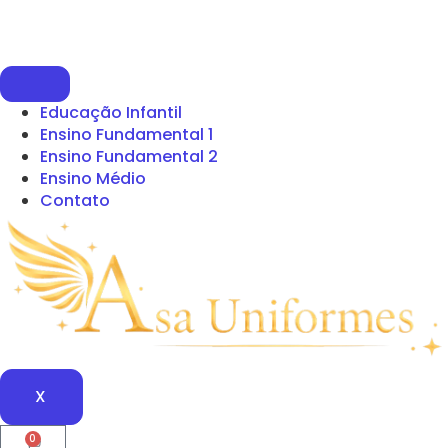
Educação Infantil
Ensino Fundamental 1
Ensino Fundamental 2
Ensino Médio
Contato
X
0