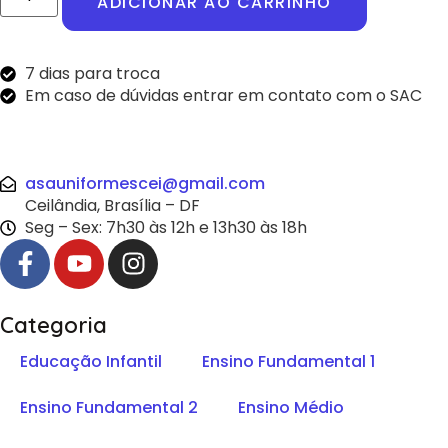
ADICIONAR AO CARRINHO
7 dias para troca
Em caso de dúvidas entrar em contato com o SAC
asauniformescei@gmail.com
Ceilândia, Brasília – DF
Seg – Sex: 7h30 às 12h e 13h30 às 18h
Categoria
Educação Infantil
Ensino Fundamental 1
Ensino Fundamental 2
Ensino Médio