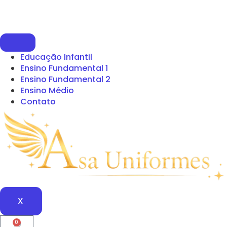
Educação Infantil
Ensino Fundamental 1
Ensino Fundamental 2
Ensino Médio
Contato
X
0