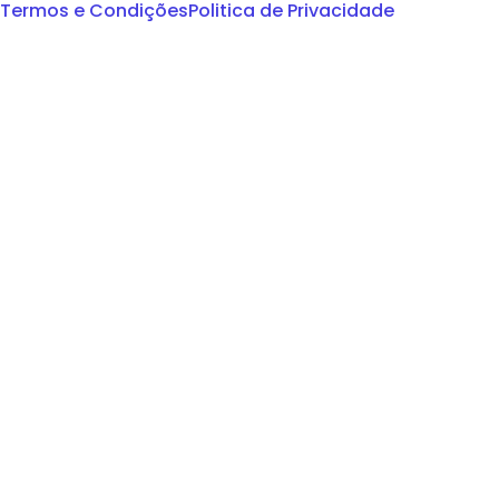
Termos e Condições
Politica de Privacidade