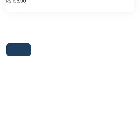
R$
198,00
Categoria
Formas de
pagamentos
Educação Infantil
asauniformescei@gmail.com
Ceilândia,
Ensino Fundamental 1
Brasília – DF
Ensino Fundamental 2
Seg – Sex:
7h30 às 12h e
Ensino Médio
13h30 às 18h
Termos e Condições
Politica de Privacidade
Copyright ©2026- Asa Uniformes. Todos os direitos
reservados