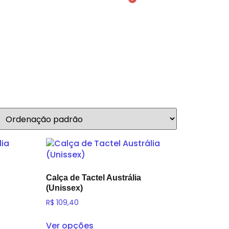
nsino Médio
Contato
Calça de Tactel Austrália
(Unissex)
R$
109,40
Ver opções