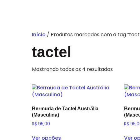
Educação Infa
Início
/ Produtos marcados com a tag “tact
tactel
Mostrando todos os 4 resultados
Bermuda de Tactel Austrália
Bermud
(Masculina)
(Mascu
R$
95,00
R$
95,0
Ver opções
Ver o