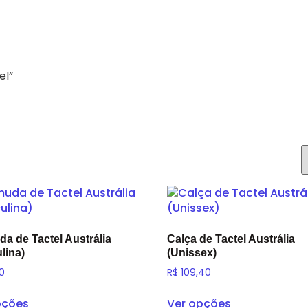
ntil
Ensino Fundamental 1
Ensino Fundamental 2
E
el”
a de Tactel Austrália
Calça de Tactel Austrália
lina)
(Unissex)
0
R$
109,40
pções
Ver opções