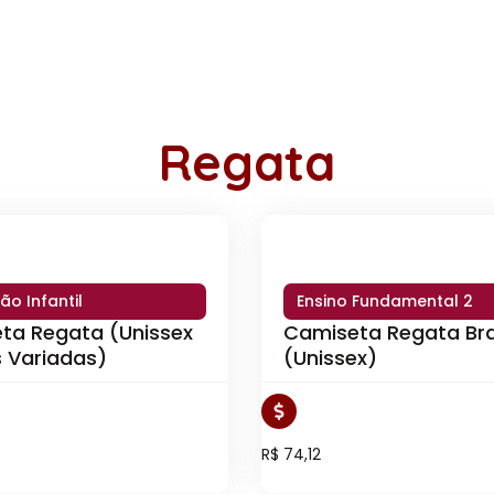
ntil
Ensino Fundamental 1
Ensino Fundamental 2
E
Regata
o Infantil
Ensino Fundamental 2
ta Regata (Unissex
Camiseta Regata Br
s Variadas)
(Unissex)
R$
74,12