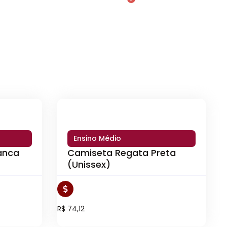
nsino Médio
Contato
Ensino Médio
anca
Camiseta Regata Preta
(Unissex)
R$
74,12