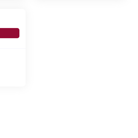
s de pagamentos