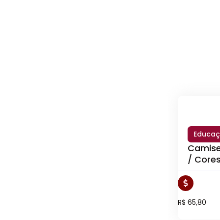
Educação Infa
Educaçã
Camise
/ Core
R$
65,80