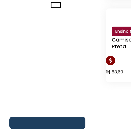
Ensino
Camise
Preta
R$
88,60